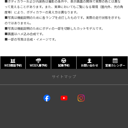
■ボディカラーおよび内装色は撮影の条件や、表示画面の関係で実際の色とは異な
って見えることがあります。また、実車においてもご覧になる環境（屋内外、光の角
度等）により、ボディカラーの見え方は異なります。
■写真は機能説明のために各ランプを点灯したものです。実際の走行状態を示すも
のではありません。
■写真は機能説明のためにボディの一部を切断したカットモデルです。
■画面はハメ込み合成です。
■一部の写真は合成・イメージです。
WEB商談予約
WEB入庫予約
試乗予約
お問い合わせ
営業カレンダー
サイトマップ
トップページ
店舗一覧はこちらから
大雪通店
四条店