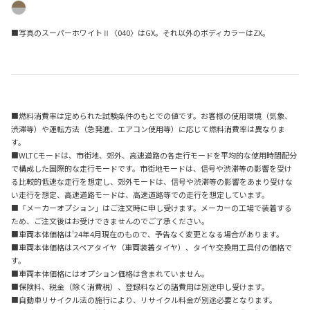
■写真のスーパーホワイトⅡ〈040〉はGX。それ以外のボディカラーはZX。
■燃料消費率は定められた試験条件のもとでの値です。お客様の使用環境（気象、
渋滞等）や運転方法（急発進、エアコン使用等）に応じて燃料消費率は異なりま
す。
■WLTCモードは、市街地、郊外、高速道路の各走行モードを平均的な使用時間配分
で構成した国際的な走行モードです。市街地モードは、信号や渋滞等の影響を受け
る比較的低速な走行を想定し、郊外モードは、信号や渋滞等の影響をあまり受けな
い走行を想定、高速道路モードは、高速道路等での走行を想定しています。
■「メーカーオプション」はご注文時に申し受けます。メーカーの工場で装着する
ため、ご注文後はお受けできませんのでご了承ください。
■車両本体価格は'24年4月現在のもので、予告なく変更となる場合があります。
■車両本体価格はスペアタイヤ（車両装着タイヤ）、タイヤ交換用工具付の価格で
す。
■車両本体価格にはオプション価格は含まれていません。
■保険料、税金（除く消費税）、登録料などの諸費用は別途申し受けます。
■自動車リサイクル法の施行により、リサイクル料金が別途必要となります。