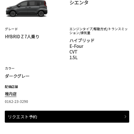
シエンタ
グレード
エンジンタイプ
/駆動方式/
トランスミッ
ション
/排気量
HYBRID Z 7人乗り
ハイブリッド
E-Four
CVT
1.5L
カラー
ダークグレー
配備店舗
稚内店
0162-23-3290
リクエスト予約