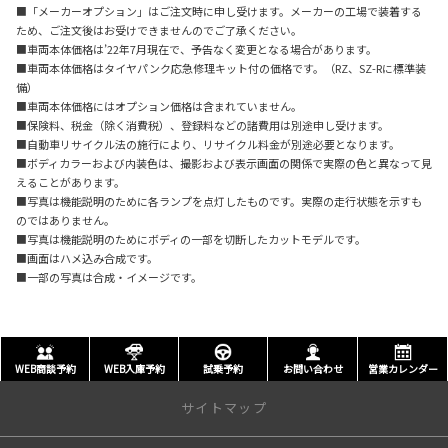
■「メーカーオプション」はご注文時に申し受けます。メーカーの工場で装着する
ため、ご注文後はお受けできませんのでご了承ください。
■車両本体価格は’22年7月現在で、予告なく変更となる場合があります。
■車両本体価格はタイヤパンク応急修理キット付の価格です。（RZ、SZ-Rに標準装
備）
■車両本体価格にはオプション価格は含まれていません。
■保険料、税金（除く消費税）、登録料などの諸費用は別途申し受けます。
■自動車リサイクル法の施行により、リサイクル料金が別途必要となります。
■ボディカラーおよび内装色は、撮影および表示画面の関係で実際の色と異なって見
えることがあります。
■写真は機能説明のために各ランプを点灯したものです。実際の走行状態を示すも
のではありません。
■写真は機能説明のためにボディの一部を切断したカットモデルです。
■画面はハメ込み合成です。
■一部の写真は合成・イメージです。
WEB商談予約
WEB入庫予約
試乗予約
お問い合わせ
営業カレンダー
サイトマップ