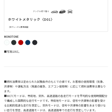
アングル切り替え
ホワイトメタリック〈D01〉
［全グレードに標準装備］
MONOTONE
■写真はRZ。
■燃料消費率は定められた試験条件のもとでの値です。お客様の使用環境（気象、
渋滞等）や運転方法（発進の緩急、エアコン使用等）に応じて燃料消費率は異なり
ます。
■WLTCモードは、市街地、郊外、高速道路の各走行モードを平均的な使用時間配分
で構成した国際的な走行モードです。市街地モードは、信号や渋滞等の影響を受け
る比較的低速な走行を想定し、郊外モードは、信号や渋滞等の影響をあまり受けな
い走行を想定、高速道路モードは、高速道路等での走行を想定しています。