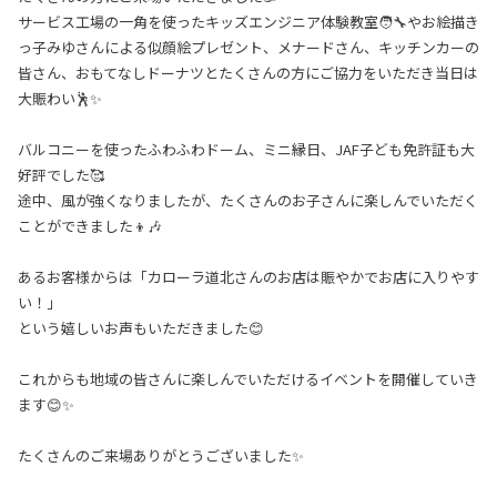
サービス工場の一角を使ったキッズエンジニア体験教室🧑‍🔧やお絵描き
っ子みゆさんによる似顔絵プレゼント、メナードさん、キッチンカーの
皆さん、おもてなしドーナツとたくさんの方にご協力をいただき当日は
大賑わい🕺✨
バルコニーを使ったふわふわドーム、ミニ縁日、JAF子ども免許証も大
好評でした🥰
途中、風が強くなりましたが、たくさんのお子さんに楽しんでいただく
ことができました👦🎶
あるお客様からは「カローラ道北さんのお店は賑やかでお店に入りやす
い！」
という嬉しいお声もいただきました😊
これからも地域の皆さんに楽しんでいただけるイベントを開催していき
ます😊✨
たくさんのご来場ありがとうございました✨