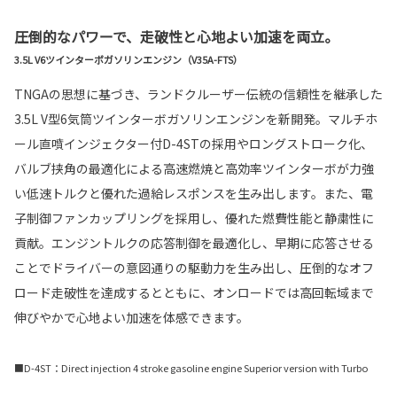
圧倒的なパワーで、走破性と心地よい加速を両立。
3.5L V6ツインターボガソリンエンジン（V35A-FTS）
TNGAの思想に基づき、ランドクルーザー伝統の信頼性を継承した
3.5L V型6気筒ツインターボガソリンエンジンを新開発。マルチホ
ール直噴インジェクター付D-4STの採用やロングストローク化、
バルブ挟角の最適化による高速燃焼と高効率ツインターボが力強
い低速トルクと優れた過給レスポンスを生み出します。また、電
子制御ファンカップリングを採用し、優れた燃費性能と静粛性に
貢献。エンジントルクの応答制御を最適化し、早期に応答させる
ことでドライバーの意図通りの駆動力を生み出し、圧倒的なオフ
ロード走破性を達成するとともに、オンロードでは高回転域まで
伸びやかで心地よい加速を体感できます。
■D-4ST：Direct injection 4 stroke gasoline engine Superior version with Turbo