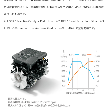
ガスに含まれるNOx（窒素酸化物）を低減するために用いられる化学品でJIS規格に
適合したものです。
＊1. SCR：Selective Catalytic Reduction ＊2. DPF：Diesel Particulate Filter ＊3.
AdBlue®は、Verband der Automobilindustrie e.V（. VDA）の登録商標です。