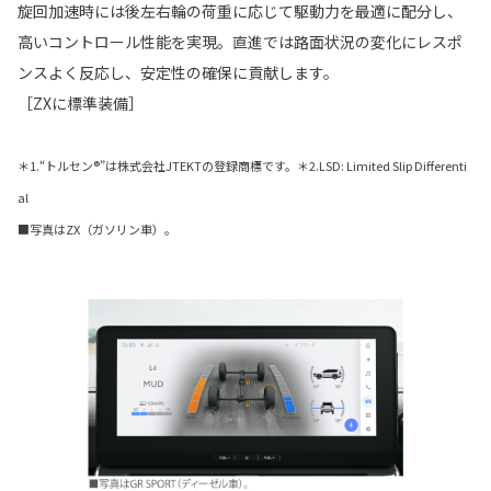
旋回加速時には後左右輪の荷重に応じて駆動力を最適に配分し、
高いコントロール性能を実現。直進では路面状況の変化にレスポ
ンスよく反応し、安定性の確保に貢献します。
［ZXに標準装備］
＊1.“トルセン®”は株式会社JTEKTの登録商標です。＊2.LSD: Limited Slip Differenti
al
■写真はZX（ガソリン車）。