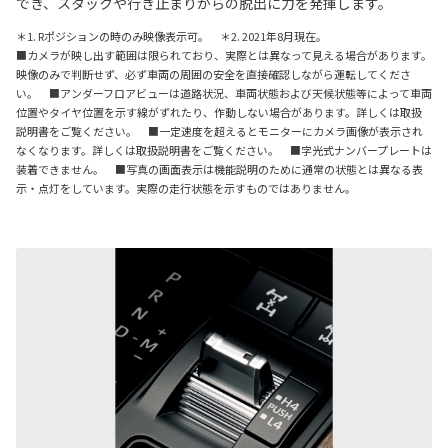
でき、スタックや行き止まりからの脱出に力を発揮します。
＊1. Rポジションの時のみ映像表示可。 ＊2. 2021年8月現在。
■カメラが映し出す範囲は限られており、実際とは異なって見える場合があります。
映像のみで判断せず、必ず車両の周囲の安全を直接確認しながら運転してくださ
い。 ■アンダーフロアビューは道路状況、車両状態および天候状態等によって車両
位置やタイヤ位置を示す線がずれたり、作動しない場合があります。詳しくは取扱
説明書をご覧ください。 ■一定速度を超えるとモニターにカメラ画像が表示され
なくなります。詳しくは取扱説明書をご覧ください。 ■字光式ナンバープレートは
装着できません。 ■写真の画面表示は機能説明のために通常の状態とは異なる表
示・点灯をしています。実際の走行状態を示すものではありません。