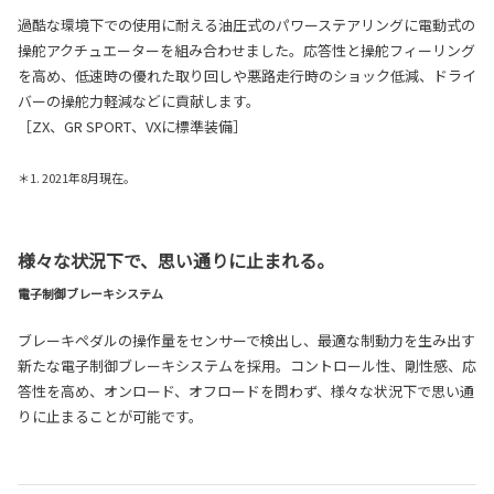
過酷な環境下での使用に耐える油圧式のパワーステアリングに電動式の
操舵アクチュエーターを組み合わせました。応答性と操舵フィーリング
を高め、低速時の優れた取り回しや悪路走行時のショック低減、ドライ
バーの操舵力軽減などに貢献します。
［ZX、GR SPORT、VXに標準装備］
＊1. 2021年8月現在。
様々な状況下で、思い通りに止まれる。
電子制御ブレーキシステム
ブレーキペダルの操作量をセンサーで検出し、最適な制動力を生み出す
新たな電子制御ブレーキシステムを採用。コントロール性、剛性感、応
答性を高め、オンロード、オフロードを問わず、様々な状況下で思い通
りに止まることが可能です。