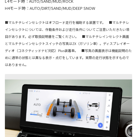
L4モード時：AUTO/SAND/MUD/ROCK
H4モード時：AUTO/DIRT/SAND/MUD/DEEP SNOW
■マルチテレインセレクトはオフロード走行を補助する装置です。 ■マルチテレ
インセレクトについては、作動条件および走行条件についてご注意いただきたい項
目があります。必ず取扱説明書をご覧ください。 ■マルチテレインセレクト画面
とマルチテレインセレクトスイッチの写真はZX（ガソリン車）。ディスプレイオー
ディオ（コネクティッドナビ対応）Plus装着車。 ■写真の画面表示は機能説明のた
めに通常の状態とは異なる表示・点灯をしています。実際の走行状態を示すもので
はありません。