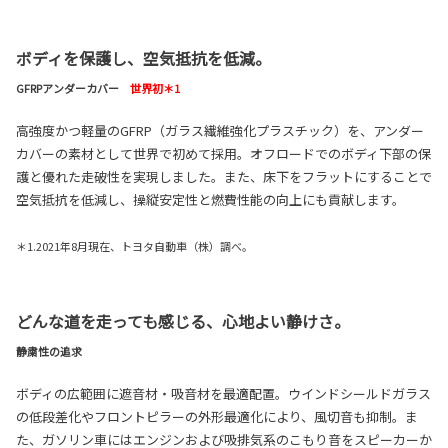
ボディを保護し、空気抵抗を低減。
GFRPアンダーカバー
世界初＊1
高強度かつ軽量のGFRP（ガラス繊維強化プラスチック）を、アンダー
カバーの素材として世界で初めて採用。オフロードでのボディ下部の保
護と優れた走破性を実現しました。また、床下をフラットにすることで
空気抵抗を低減し、操縦安定性と燃費性能の向上にも貢献します。
＊1.2021年8月現在、トヨタ自動車（株）調べ。
どんな道を走っても感じる、心地よい静けさ。
静粛性の追求
ボディの広範囲に遮音材・吸音材を最適配置。ウインドシールドガラス
の低段差化やフロントピラーの外形最適化により、風切音も抑制。ま
た、ガソリン車にはエンジンおよび吸排気系のこもり音をスピーカーか