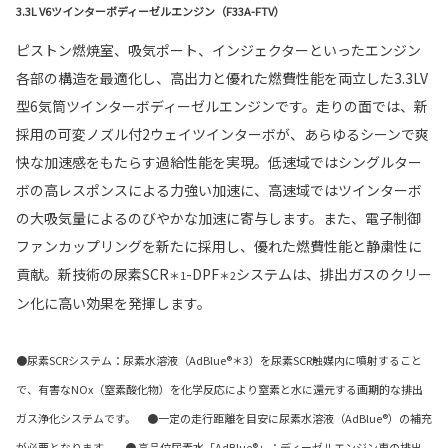
3.3L V6ツインターボディーゼルエンジン（F33A-FTV）
ピストン燃焼室、吸気ポート、インジェクターといったエンジン
各部の構造を最適化し、高出力と優れた燃費性能を両立した3.3LV
型6気筒ツインターボディーゼルエンジンです。走りの面では、新
採用の可変ノズル付2ウェイツインターボが、あらゆるシーンで爽
快な加速感をもたらす過給性能を実現。低速域ではシングルター
ボの高レスポンスによる力強い加速に、高速域ではツインターボ
の大吸気量によるのびやかな加速に寄与します。また、電子制御
ファンカップリングを新たに採用し、優れた燃費性能と静粛性に
貢献。新技術の尿素SCR
-DPF
システムは、排出ガスのクリー
＊1
＊2
ン化に高い効果を発揮します。
●尿素SCRシステム：尿素水溶液（AdBlue®＊3）を尿素SCR触媒内に噴射すること
で、有害なNOx（窒素酸化物）を化学反応により窒素と水に還元する画期的な排出
ガス浄化システムです。 ●一定の走行距離を目安に尿素水溶液（AdBlue®）の補充
が必要となります。 ● 高品位尿素水「AdBlue®」：ディーゼルエンジン車の排出