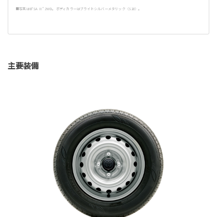
■写真はB“SA Ⅲ” 2WD。 ボディカラーはブライトシルバーメタリック〈S28〉。
主要装備