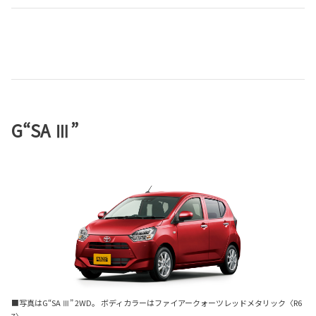
G“SA Ⅲ”
■写真はG“SA Ⅲ” 2WD。 ボディカラーはファイアークォーツレッドメタリック〈R6