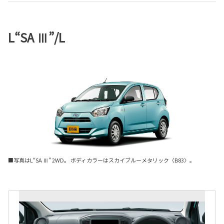
L“SA Ⅲ”/L
■写真はL“SA Ⅲ” 2WD。 ボディカラーはスカイブルーメタリック〈B83〉。