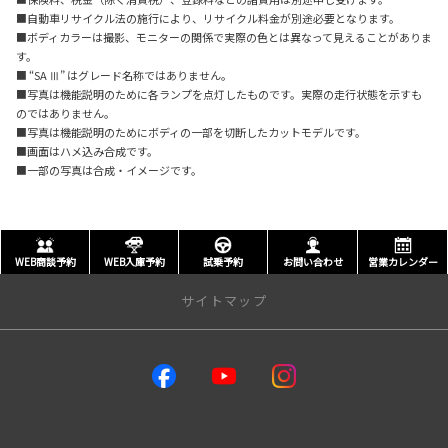
■自動車リサイクル法の施行により、リサイクル料金が別途必要となります。
■ボディカラーは撮影、モニターの関係で実際の色とは異なって見えることがありま
す。
■ “SA Ⅲ” はグレード名称ではありません。
■写真は機能説明のために各ランプを点灯したものです。実際の走行状態を示すも
のではありません。
■写真は機能説明のためにボディの一部を切断したカットモデルです。
■画面はハメ込み合成です。
■一部の写真は合成・イメージです。
WEB商談予約
WEB入庫予約
試乗予約
お問い合わせ
営業カレンダー
サイトマップ
トップページ
店舗一覧はこちらから