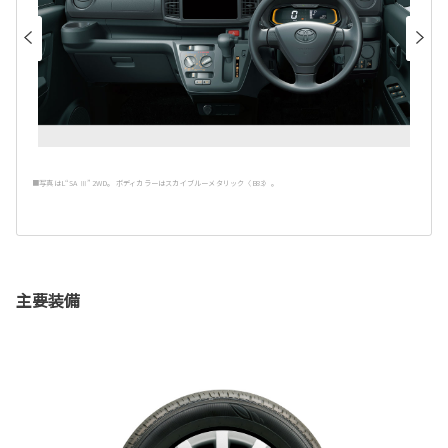
■写真はL“SA Ⅲ” 2WD。 ボディカラーはスカイブルーメタリック〈B83〉。
主要装備