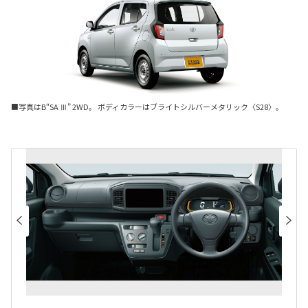
■写真はB“SA Ⅲ” 2WD。 ボディカラーはブライトシルバーメタリック〈S28〉。