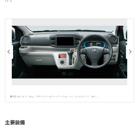
7〉。
■写真はG“SA Ⅲ” 2WD。 ボディカラーはファイアークォーツレッドメタリック〈R67〉。
主要装備