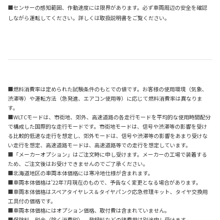
■センサーの感知範囲、作動速度には限界があります。必ず車両周辺の安全を確認
しながら運転してください。詳しくは取扱説明書をご覧ください。
■燃料消費率は定められた試験条件のもとでの値です。お客様の使用環境（気象、
渋滞等）や運転方法（急発進、エアコン使用等）に応じて燃料消費率は異なりま
す。
■WLTCモードは、市街地、郊外、高速道路の各走行モードを平均的な使用時間配分
で構成した国際的な走行モードです。市街地モードは、信号や渋滞等の影響を受け
る比較的低速な走行を想定し、郊外モードは、信号や渋滞等の影響をあまり受けな
い走行を想定、高速道路モードは、高速道路等での走行を想定しています。
■「メーカーオプション」はご注文時に申し受けます。メーカーの工場で装着する
ため、ご注文後はお受けできませんのでご了承ください。
■北海道地区の車両本体価格には寒冷地仕様が含まれます。
■車両本体価格は'22年7月現在のもので、予告なく変更となる場合があります。
■車両本体価格はスペアタイヤレス＆タイヤパンク応急修理キット、タイヤ交換用
工具付の価格です。
■車両本体価格にはオプション価格、取付費は含まれていません。
■保険料、税金（除く消費税）、登録料などの諸費用は別途申し受けます。